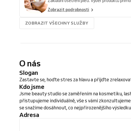
Základní ošetření pleti. Výběr produktů přímo 
Zobrazit podrobnosti
ZOBRAZIT VŠECHNY SLUŽBY
O nás
Slogan
Zastavte se, hoďte stres za hlavu a přijďte zrelaxova
Kdo jsme
Jsme beauty studio se zaměřením na kosmetiku, lashl
přistupujeme individuálně, vše s vámi zkonzultujem
se snažíme dosáhnout, co nejpřirozenějšího výsledku
Adresa