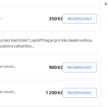
K
..
350 Kč
REZERVOVAT
 bez kleštiček? Lashlifting je pro Vás ideální volbou.
žení a zahuštění....
ící sérum...
900 Kč
REZERVOVAT
ící sérum...
1 200 Kč
REZERVOVAT