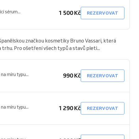
ící sérum...
1 500 Kč
REZERVOVAT
e španělskou značkou kosmetiky Bruno Vassari, která
trhu. Pro ošetření všech typů a stavů pleti...
na míru typu...
990 Kč
REZERVOVAT
na míru typu...
1 290 Kč
REZERVOVAT