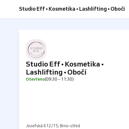
obočí
a
a
+
+
+
+
Studio Eff • Kosmetika • Lashlifting • Obočí
úprava
výživa
barvení
laminace
barvení
lashlifting
obočí
řas
obočí
obočí
a
úprava
obočí
Studio Eff • Kosmetika •
Lashlifting • Obočí
Otevřeno
(09:30 – 11:30)
Josefská 612/15, Brno-střed