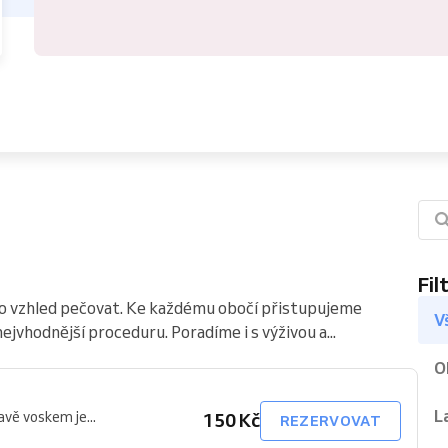
Fil
jeho vzhled pečovat. Ke každému obočí přistupujeme
V
jvhodnější proceduru. Poradíme i s výživou a...
O
L
vě voskem je...
150 Kč
REZERVOVAT