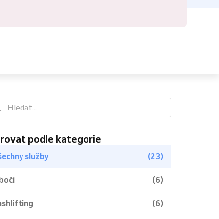
trovat podle kategorie
šechny služby
(23)
bočí
(6)
ashlifting
(6)