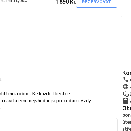
na míru typu...
1 890 Kč
REZERVOVAT
K
t.
ifting a obočí. Ke každé klientce
e a navrhneme nejvhodnější proceduru. Vždy
O
.
pon
úte
stř