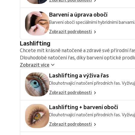
Zobrazit podrobnosti
Barvení a úprava obočí
Barvení obočí speciálními hybridními barvami..
Zobrazit podrobnosti
Lashlifting
Chcete mít krásně natočené a zdravé své přírodní řasy
Dlouhodobé natočení řas, díky barvení optické prodlou
Zobrazit více
Lashlifting a výživa řas
Dlouhotrvající natočení přírodních řas. Vyživuj
Zobrazit podrobnosti
Lashlifting + barvení obočí
Dlouhotrvající natočení přírodních řas. Vyživuj
Zobrazit podrobnosti