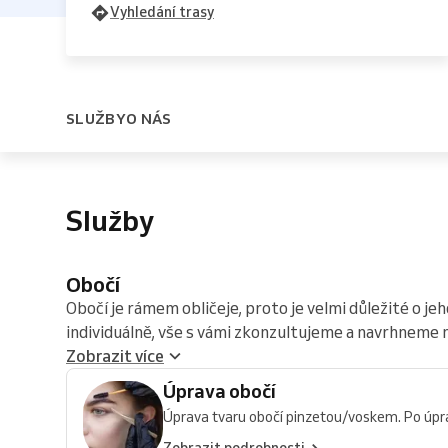
Vyhledání trasy
SLUŽBY
O NÁS
Služby
Obočí
Obočí je rámem obličeje, proto je velmi důležité o 
individuálně, vše s vámi zkonzultujeme a navrhneme ne
Zobrazit více
Úprava obočí
Úprava tvaru obočí pinzetou/voskem. Po úpra