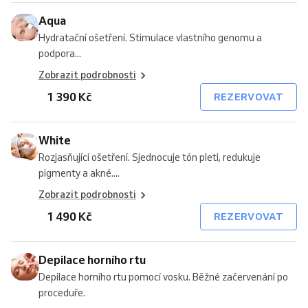
Aqua
Hydratační ošetření. Stimulace vlastního genomu a
podpora...
Zobrazit podrobnosti
1 390 Kč
REZERVOVAT
White
Rozjasňující ošetření. Sjednocuje tón pleti, redukuje
pigmenty a akné....
Zobrazit podrobnosti
1 490 Kč
REZERVOVAT
Depilace horního rtu
Depilace horního rtu pomocí vosku. Běžné začervenání po
proceduře.