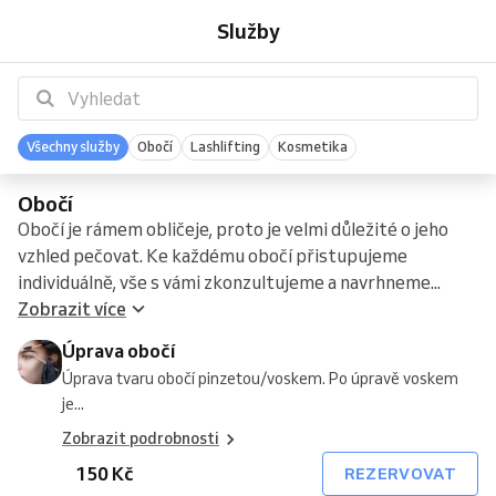
obočí
a
obočí
obočí
a
stylingu
a
+
+
+
řas
lash
+
+
+
+
+
horního
stop
Služby
úprava
bez
s
úprava
obočí
výživa
barvení
laminace
laminace
lifting
barvení
lashlifting
laminace
barvení
lashlifting
rtu
obočí
barvení
barvením
obočí
řas
obočí
obočí
obočí
a
obočí
a
+
s
úprava
úprava
barvení
barvením
obočí
obočí
řas
Všechny služby
Obočí
Lashlifting
Kosmetika
Obočí
Obočí je rámem obličeje, proto je velmi důležité o jeho
vzhled pečovat. Ke každému obočí přistupujeme
individuálně, vše s vámi zkonzultujeme a navrhneme...
Zobrazit více
Úprava obočí
Úprava tvaru obočí pinzetou/voskem. Po úpravě voskem
je...
Zobrazit podrobnosti
150 Kč
REZERVOVAT